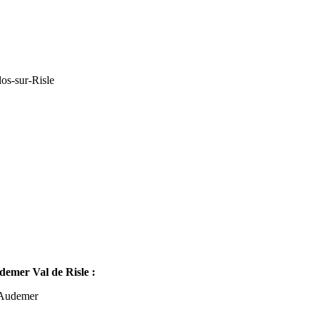
os-sur-Risle
mer Val de Risle :
-Audemer