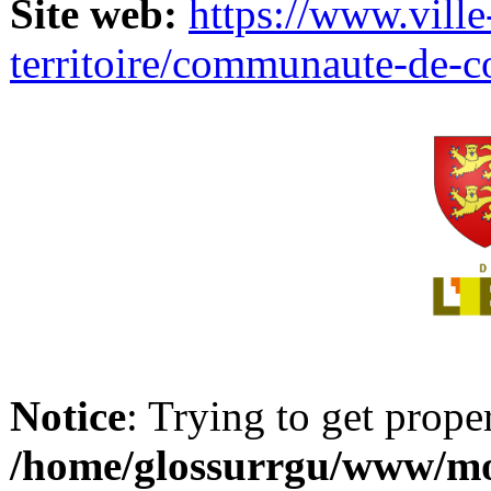
Site web:
https://www.ville
territoire/communaute-de-
Notice
: Trying to get prope
/home/glossurrgu/www/mod