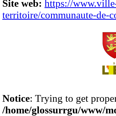
Site web:
https://www.ville
territoire/communaute-de-
Notice
: Trying to get prope
/home/glossurrgu/www/mod