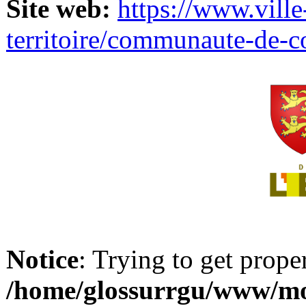
Site web:
https://www.ville
territoire/communaute-de-
Notice
: Trying to get prope
/home/glossurrgu/www/mod