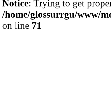
Notice
: Trying to get prope
/home/glossurrgu/www/mod
on line
71