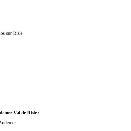
os-sur-Risle
mer Val de Risle :
-Audemer