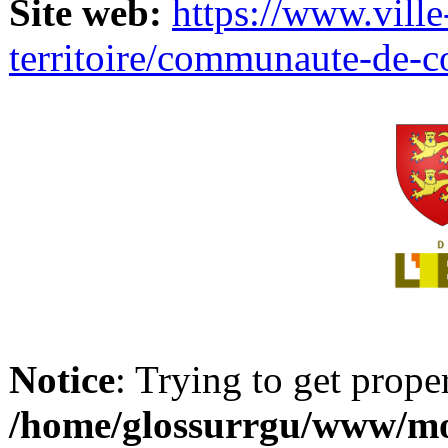
Site web:
https://www.ville
territoire/communaute-de-
Notice
: Trying to get prope
/home/glossurrgu/www/mod