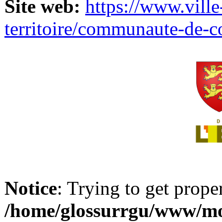
Site web:
https://www.ville
territoire/communaute-de-
Notice
: Trying to get prope
/home/glossurrgu/www/mod