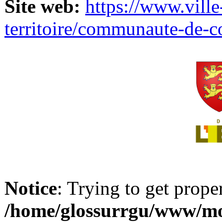
Site web:
https://www.ville
territoire/communaute-de-
Notice
: Trying to get prope
/home/glossurrgu/www/mod