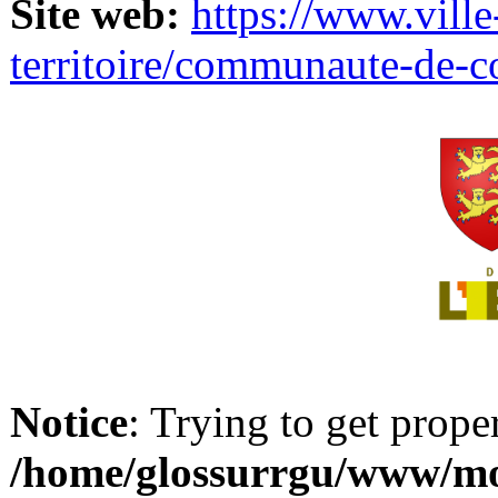
Site web:
https://www.ville
territoire/communaute-de-
Notice
: Trying to get prope
/home/glossurrgu/www/mod