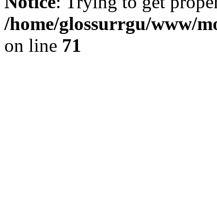
Notice
: Trying to get prope
/home/glossurrgu/www/mod
on line
71