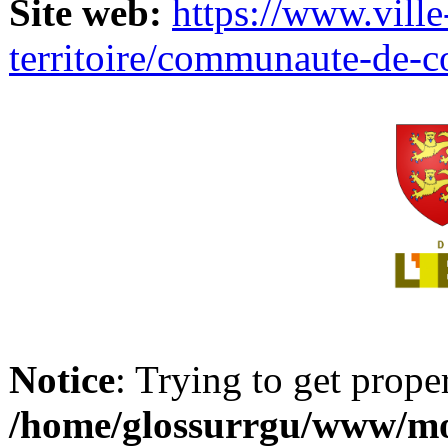
Site web:
https://www.ville
territoire/communaute-de-
Notice
: Trying to get prope
/home/glossurrgu/www/mod