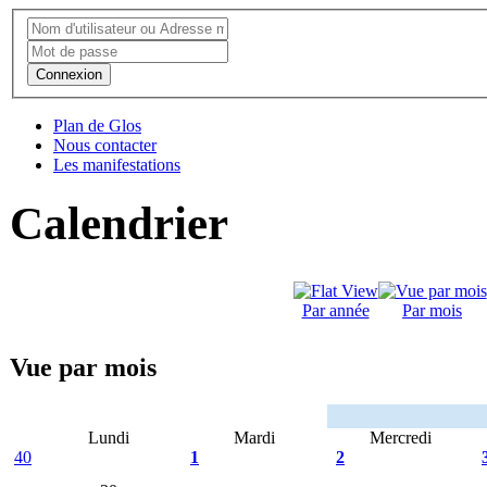
Connexion
Plan de Glos
Nous contacter
Les manifestations
Calendrier
Par année
Par mois
Vue par mois
Lundi
Mardi
Mercredi
40
1
2