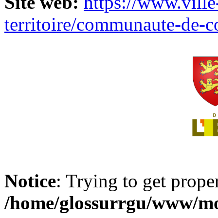
Site web:
https://www.ville
territoire/communaute-de-
Notice
: Trying to get prope
/home/glossurrgu/www/mod