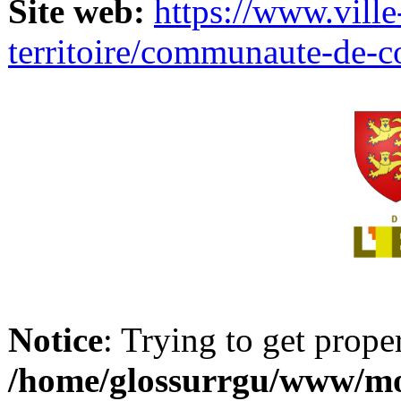
Site web:
https://www.ville
territoire/communaute-de-
Notice
: Trying to get prope
/home/glossurrgu/www/mod