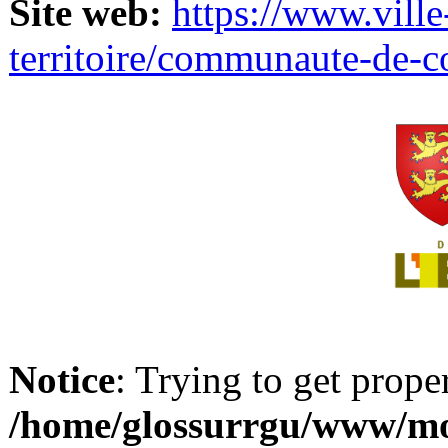
Site web:
https://www.ville
territoire/communaute-de-
Notice
: Trying to get prope
/home/glossurrgu/www/mod