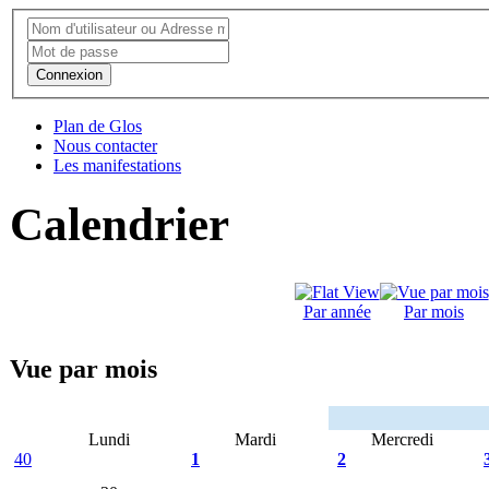
Connexion
Plan de Glos
Nous contacter
Les manifestations
Calendrier
Par année
Par mois
Vue par mois
Lundi
Mardi
Mercredi
40
1
2