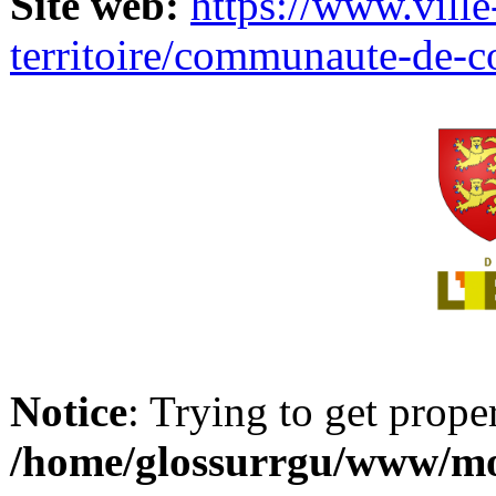
Site web:
https://www.ville
territoire/communaute-de-
Notice
: Trying to get prope
/home/glossurrgu/www/mod