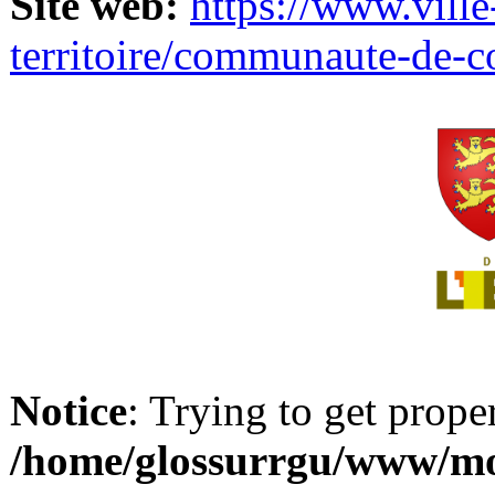
Site web:
https://www.ville
territoire/communaute-de-
Notice
: Trying to get prope
/home/glossurrgu/www/mod