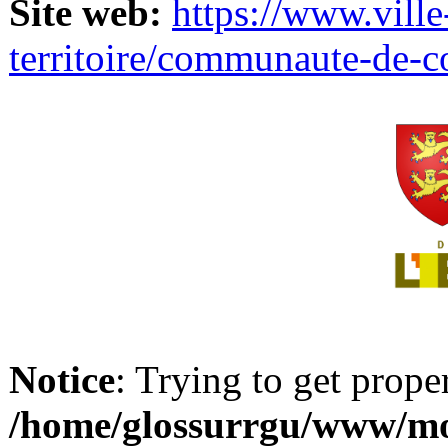
Site web:
https://www.ville
territoire/communaute-de-
Notice
: Trying to get prope
/home/glossurrgu/www/mod