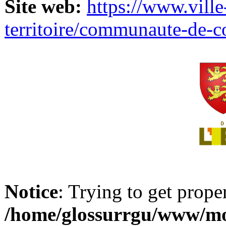
Site web:
https://www.ville
territoire/communaute-de-
Notice
: Trying to get prope
/home/glossurrgu/www/mod