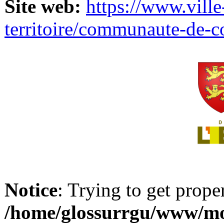
Site web:
https://www.ville
territoire/communaute-de-
Notice
: Trying to get prope
/home/glossurrgu/www/mod