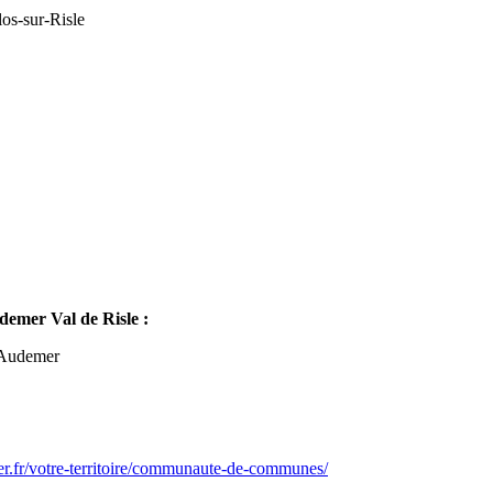
os-sur-Risle
mer Val de Risle :
-Audemer
er.fr/votre-territoire/communaute-de-communes/