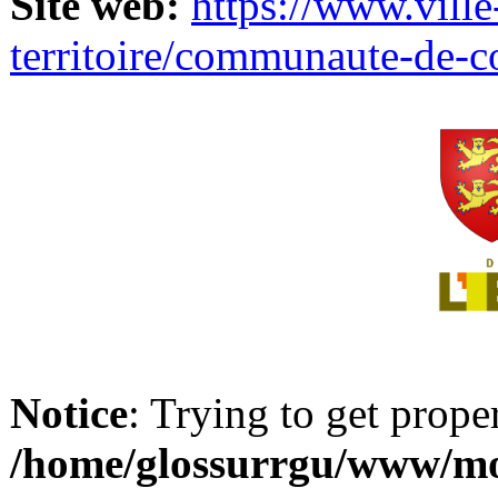
Site web:
https://www.ville
territoire/communaute-de-
Notice
: Trying to get prope
/home/glossurrgu/www/mod