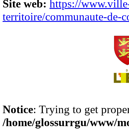
Site web:
https://www.ville
territoire/communaute-de-
Notice
: Trying to get prope
/home/glossurrgu/www/mod