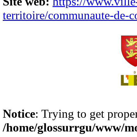
Site web:
https://www.ville
territoire/communaute-de-
Notice
: Trying to get prope
/home/glossurrgu/www/mod