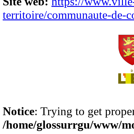
Site web:
https://www.ville
territoire/communaute-de-
Notice
: Trying to get prope
/home/glossurrgu/www/mod