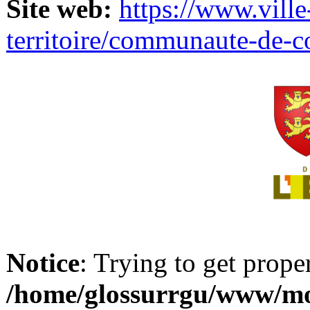
Site web:
https://www.ville
territoire/communaute-de-
Notice
: Trying to get prope
/home/glossurrgu/www/mod