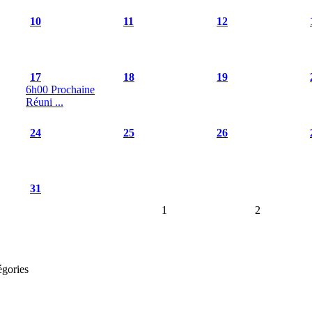
10
11
12
17
18
19
6h00 Prochaine
Réuni ...
24
25
26
31
1
2
égories