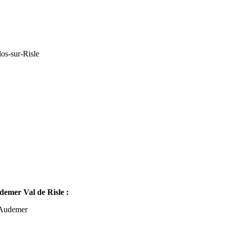
os-sur-Risle
mer Val de Risle :
-Audemer