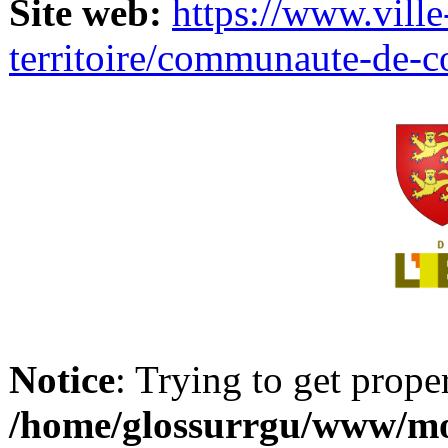
Site web:
https://www.ville
territoire/communaute-de-
Notice
: Trying to get prope
/home/glossurrgu/www/mod