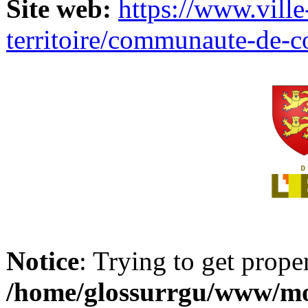
Site web:
https://www.ville
territoire/communaute-de-
Notice
: Trying to get prope
/home/glossurrgu/www/mod