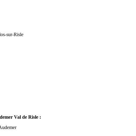
os-sur-Risle
mer Val de Risle :
-Audemer