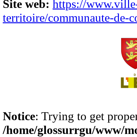
Site web:
https://www.ville
territoire/communaute-de-
Notice
: Trying to get prope
/home/glossurrgu/www/mod