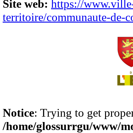
Site web:
https://www.ville
territoire/communaute-de-
Notice
: Trying to get prope
/home/glossurrgu/www/mod