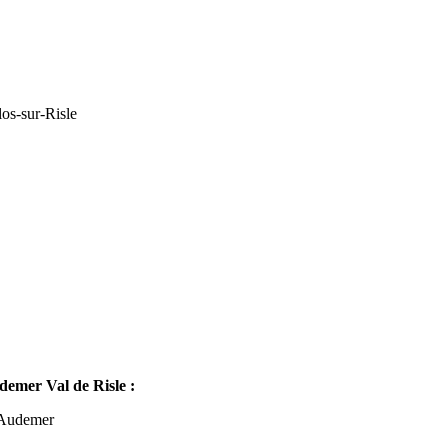
os-sur-Risle
mer Val de Risle :
-Audemer