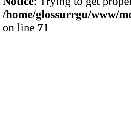
Notice
: Trying to get prope
/home/glossurrgu/www/mod
on line
71