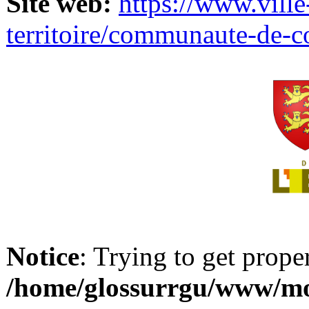
Site web:
https://www.ville
territoire/communaute-de-
Notice
: Trying to get prope
/home/glossurrgu/www/mod