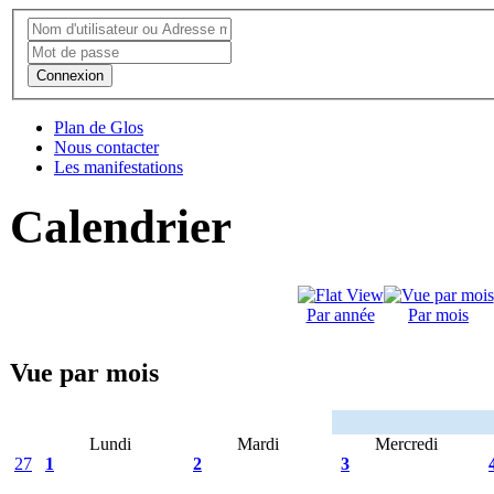
Connexion
Plan de Glos
Nous contacter
Les manifestations
Calendrier
Par année
Par mois
Vue par mois
Lundi
Mardi
Mercredi
27
1
2
3