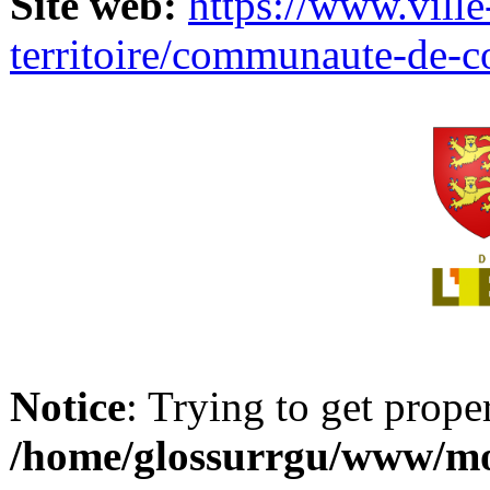
Site web:
https://www.ville
territoire/communaute-de-
Notice
: Trying to get prope
/home/glossurrgu/www/mod