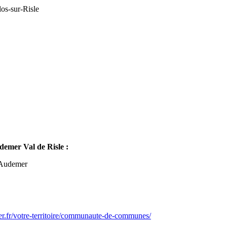
os-sur-Risle
mer Val de Risle :
-Audemer
er.fr/votre-territoire/communaute-de-communes/