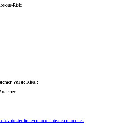
os-sur-Risle
mer Val de Risle :
-Audemer
er.fr/votre-territoire/communaute-de-communes/