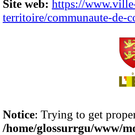
Site web:
https://www.ville
territoire/communaute-de-
Notice
: Trying to get prope
/home/glossurrgu/www/mod