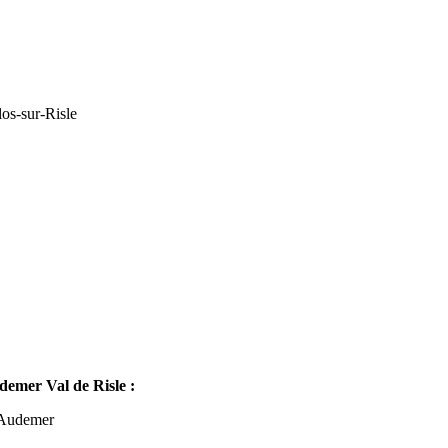
os-sur-Risle
mer Val de Risle :
-Audemer