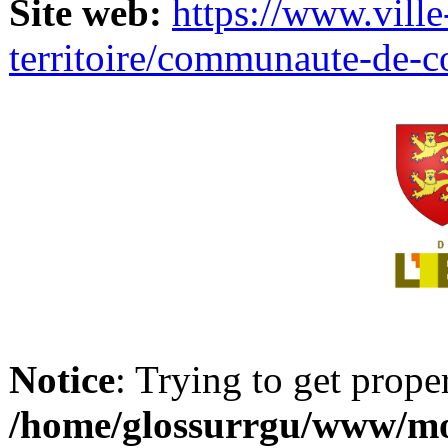
Site web:
https://www.ville
territoire/communaute-de-
Notice
: Trying to get prope
/home/glossurrgu/www/mod