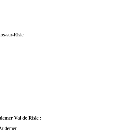
os-sur-Risle
mer Val de Risle :
-Audemer