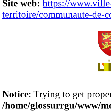
Site web:
https://www.ville
territoire/communaute-de-
Notice
: Trying to get prope
/home/glossurrgu/www/mod