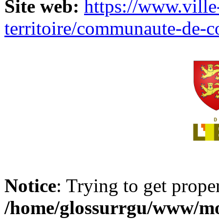
Site web:
https://www.ville
territoire/communaute-de-
Notice
: Trying to get prope
/home/glossurrgu/www/mod