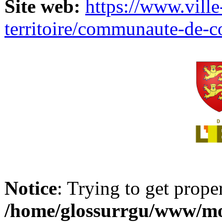
Site web:
https://www.ville
territoire/communaute-de-
Notice
: Trying to get prope
/home/glossurrgu/www/mod