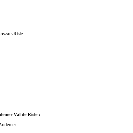
os-sur-Risle
mer Val de Risle :
-Audemer