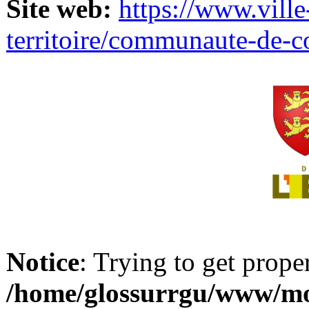
Site web:
https://www.ville
territoire/communaute-de-
Notice
: Trying to get prope
/home/glossurrgu/www/mod