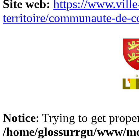
Site web:
https://www.ville
territoire/communaute-de-
Notice
: Trying to get prope
/home/glossurrgu/www/mod