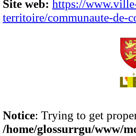
Site web:
https://www.ville
territoire/communaute-de-
Notice
: Trying to get prope
/home/glossurrgu/www/mod