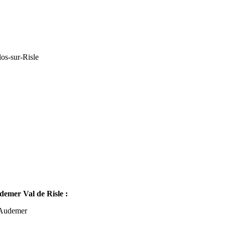
os-sur-Risle
mer Val de Risle :
-Audemer